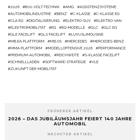
2026
800-VOLT-TECHNIK
AMG
ASSISTENZSYSTEME
AUTOMOBILINDUSTRIE
BENZ
C-KLASSE
C-KLASSE EQ
CLA EQ
DIGITALISIERUNG
ELEKTRO-SUV
ELEKTRO-VAN
ELEKTROMOBILITÄT
EQ
EQ-MODELLE
GLC
GLC EQ
GLE FACELIFT
GLS FACELIFT
LUXUSLIMOUSINE
MB.EA PLATTFORM
MB.OS
MERCEDES
MERCEDES-BENZ
MMA PLATTFORM
MODELLOFFENSIVE 2026
PERFORMANCE
PREMIUM-AUTOMOBIL
REICHWEITE
S-KLASSE FACELIFT
SCHNELLLADEN
SOFTWARE-STRATEGIE
VLE
ZUKUNFT DER MOBILITÄT
FRÜHERER ARTIKEL
2026 – DAS JUBILÄUMSJAHR FEIERT 140 JAHRE
AUTOMOBIL
NÄCHSTER ARTIKEL