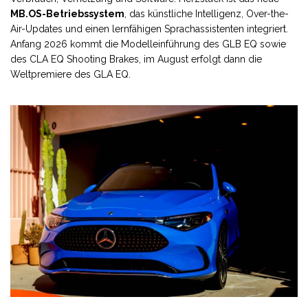
MB.OS-Betriebssystem
, das künstliche Intelligenz, Over-the-
Air-Updates und einen lernfähigen Sprachassistenten integriert.
Anfang 2026 kommt die Modelleinführung des GLB EQ sowie
des CLA EQ Shooting Brakes, im August erfolgt dann die
Weltpremiere des GLA EQ.