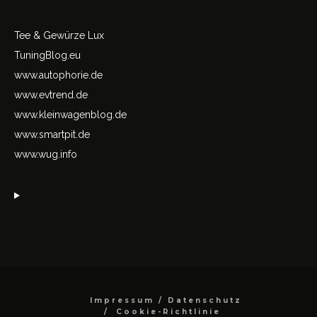
Tee & Gewürze Lux
TuningBlog.eu
www.autophorie.de
www.evtrend.de
www.kleinwagenblog.de
www.smartpit.de
www.wug.info
Impressum / Datenschutz
Cookie-Richtlinie