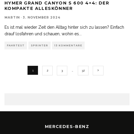
HYMER GRAND CANYON S 600 4×4: DER
KOMPAKTE ALLESKÖNNER
MARTIN
·
3. NOVEMBER 2024
Es ist mal wieder Zeit den Alltag hinter sich zu lassen? Einfach
drauf losfahren und schauen, wohin es
...
FAHRTEST
SPRINTER
13 KOMMENTARE
1
2
3
…
32
MERCEDES-BENZ