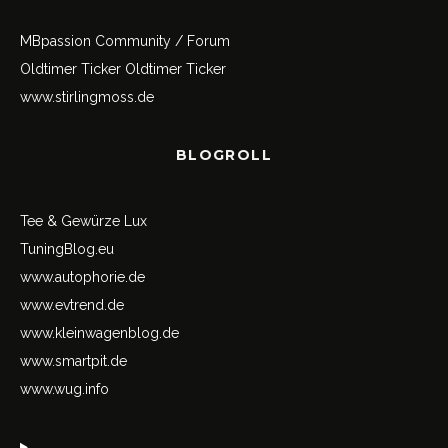
MBpassion Community / Forum
Oldtimer Ticker
Oldtimer Ticker
www.stirlingmoss.de
BLOGROLL
Tee & Gewürze Lux
TuningBlog.eu
www.autophorie.de
www.evtrend.de
www.kleinwagenblog.de
www.smartpit.de
www.wug.info