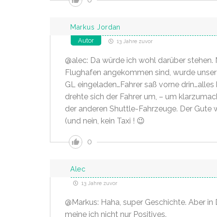
Markus Jordan
Autor
13 Jahre zuvor
@alec: Da würde ich wohl darüber stehen. N
Flughafen angekommen sind, wurde unser 
GL eingeladen…Fahrer saß vorne drin…alles
drehte sich der Fahrer um, – um klarzumach
der anderen Shuttle-Fahrzeuge. Der Gute w
(und nein, kein Taxi ! 😉
0
Alec
13 Jahre zuvor
@Markus: Haha, super Geschichte. Aber in 
meine ich nicht nur Positives.