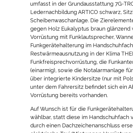
umfasst in der Grundausstattung 7G-TR
Ledernachbildung ARTICO schwarz, Sitz
Scheibenwaschanlage. Die Zierelemente
gegen Holz Eukalyptus braun glänzend wä
Vorrüstung mit Funklautsprecher, Wan
Funkgerätehalterung im Handschuhfach 
Restwärmeausnutzung in der Klima THER
Funkfreisprechvorrüstung, die Funkanten
(einarmig), sowie die Notalarmanlage fü
über integrierte Kindersitze (nur mit P
unter dem Fahrersitz befindet sich ein A
Vorrüstung bereits vorhanden.
Auf Wunsch ist für die Funkgerätehalte
wählbar, statt diese im Handschuhfach 
durch einen Dachzeichenanschluss erset