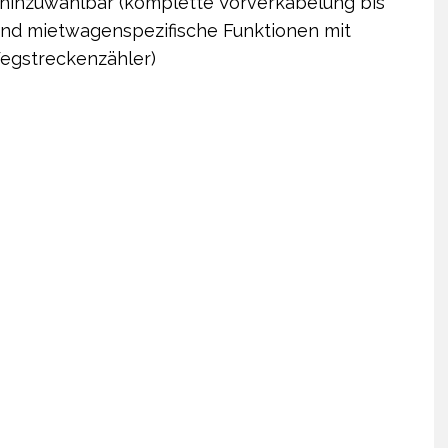
 hinzuwählbar (komplette Vorverkabelung bis
 und mietwagenspezifische Funktionen mit
Wegstreckenzähler)