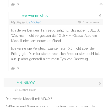
0
werwennnichtich
Reply to
chitchat
8 Jahre zuvor
Ich denke bei dem Fahrzeug zählt nur das außen BULLIG.
Was man nicht vergessen darf GLE = M-Klasse. Also ein
Modell nicht am neuesten Stand.
Ich kenne die Vergleichszahlen zum X6 nicht aber der
Erfolg gibt Daimler sicher recht! Ich finde er sieht echt fett
aus :p aber generell nicht mein Typ von Fahrzeug!
0
MrUNIMOG
8 Jahre zuvor
Das zweite Modell mit MBUX?
A-Klasse und Sprinter sind doch schon zwei, kommen die