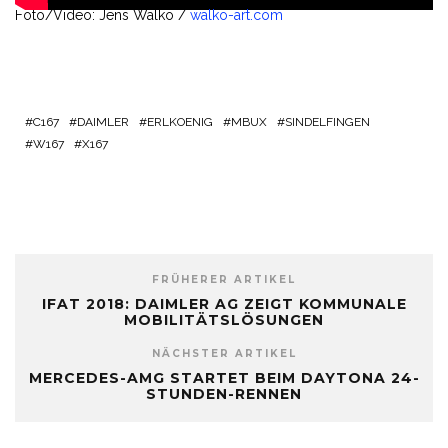
Foto/Video: Jens Walko /
walko-art.com
C167
DAIMLER
ERLKOENIG
MBUX
SINDELFINGEN
W167
X167
FRÜHERER ARTIKEL
IFAT 2018: DAIMLER AG ZEIGT KOMMUNALE
MOBILITÄTSLÖSUNGEN
NÄCHSTER ARTIKEL
MERCEDES-AMG STARTET BEIM DAYTONA 24-
STUNDEN-RENNEN