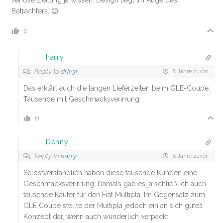
seriöse Zeitung ja wissen: Design liegt im Auge des
Betrachters. 😉
0
harry
Reply to
driv3r
8 Jahre zuvor
Das erklärt auch die langen Lieferzeiten beim GLE-Coupe.
Tausende mit Geschmacksverirrung.
0
Denny
Reply to
harry
8 Jahre zuvor
Selbstverständlich haben diese tausende Kunden eine
Geschmacksverirrung. Damals gab es ja schließlich auch
tausende Käufer für den Fiat Multipla. Im Gegensatz zum
GLE Coupé stellte der Multipla jedoch ein an sich gutes
Konzept dar, wenn auch wunderlich verpackt.