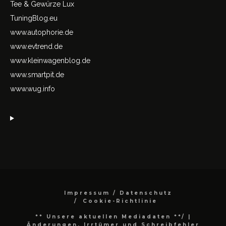
Tee & Gewürze Lux
TuningBlog.eu
www.autophorie.de
www.evtrend.de
www.kleinwagenblog.de
www.smartpit.de
www.wug.info
Impressum / Datenschutz
Cookie-Richtlinie
** Unsere aktuellen Mediadaten **/
|
Änderungen, Irrtümer und Schreibfehler