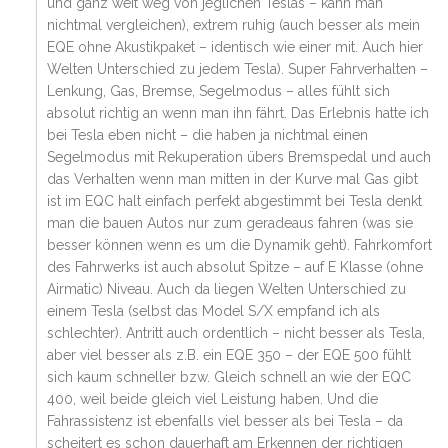
und ganz weit weg von jeglichen Teslas – kann man
nichtmal vergleichen), extrem ruhig (auch besser als mein
EQE ohne Akustikpaket – identisch wie einer mit. Auch hier
Welten Unterschied zu jedem Tesla). Super Fahrverhalten –
Lenkung, Gas, Bremse, Segelmodus – alles fühlt sich
absolut richtig an wenn man ihn fährt. Das Erlebnis hatte ich
bei Tesla eben nicht – die haben ja nichtmal einen
Segelmodus mit Rekuperation übers Bremspedal und auch
das Verhalten wenn man mitten in der Kurve mal Gas gibt
ist im EQC halt einfach perfekt abgestimmt bei Tesla denkt
man die bauen Autos nur zum geradeaus fahren (was sie
besser können wenn es um die Dynamik geht). Fahrkomfort
des Fahrwerks ist auch absolut Spitze – auf E Klasse (ohne
Airmatic) Niveau. Auch da liegen Welten Unterschied zu
einem Tesla (selbst das Model S/X empfand ich als
schlechter). Antritt auch ordentlich – nicht besser als Tesla,
aber viel besser als z.B. ein EQE 350 – der EQE 500 fühlt
sich kaum schneller bzw. Gleich schnell an wie der EQC
400, weil beide gleich viel Leistung haben. Und die
Fahrassistenz ist ebenfalls viel besser als bei Tesla – da
scheitert es schon dauerhaft am Erkennen der richtigen