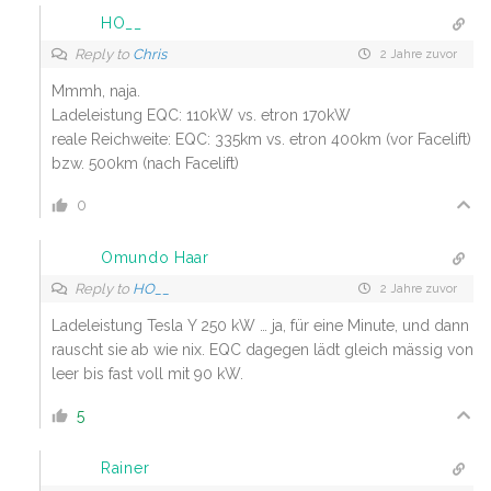
HO__
Reply to
Chris
2 Jahre zuvor
Mmmh, naja.
Ladeleistung EQC: 110kW vs. etron 170kW
reale Reichweite: EQC: 335km vs. etron 400km (vor Facelift)
bzw. 500km (nach Facelift)
0
Omundo Haar
Reply to
HO__
2 Jahre zuvor
Ladeleistung Tesla Y 250 kW … ja, für eine Minute, und dann
rauscht sie ab wie nix. EQC dagegen lädt gleich mässig von
leer bis fast voll mit 90 kW.
5
Rainer