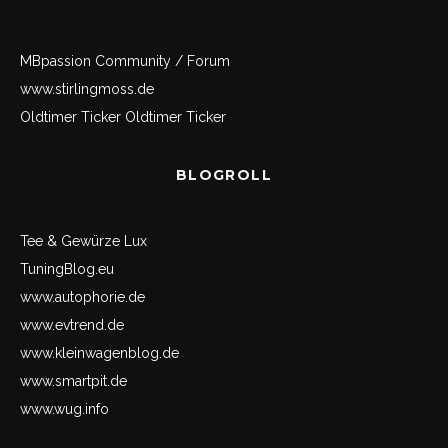
MBpassion Community / Forum
www.stirlingmoss.de
Oldtimer Ticker
Oldtimer Ticker
BLOGROLL
Tee & Gewürze Lux
TuningBlog.eu
www.autophorie.de
www.evtrend.de
www.kleinwagenblog.de
www.smartpit.de
www.wug.info