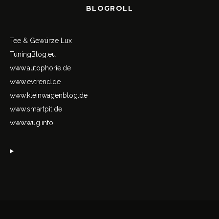
BLOGROLL
Tee & Gewürze Lux
TuningBlog.eu
www.autophorie.de
www.evtrend.de
www.kleinwagenblog.de
www.smartpit.de
www.wug.info