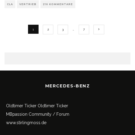
CLA
VERTRIEB
216 KOMMENTARE
1
2
3
…
7
MERCEDES-BENZ
Oldtimer Ticker
Oldtimer Ticker
MBpassion Community / Forum
www.stirlingmoss.de