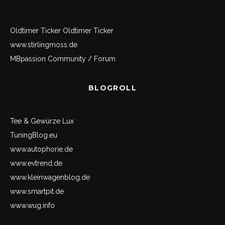
Oldtimer Ticker
Oldtimer Ticker
www.stirlingmoss.de
MBpassion Community / Forum
BLOGROLL
Tee & Gewürze Lux
TuningBlog.eu
www.autophorie.de
www.evtrend.de
www.kleinwagenblog.de
www.smartpit.de
www.wug.info