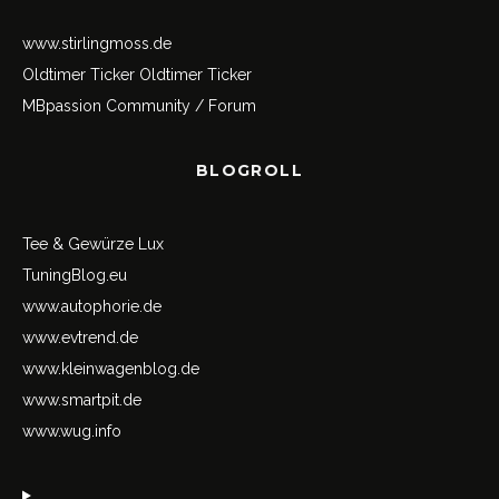
www.stirlingmoss.de
Oldtimer Ticker
Oldtimer Ticker
MBpassion Community / Forum
BLOGROLL
Tee & Gewürze Lux
TuningBlog.eu
www.autophorie.de
www.evtrend.de
www.kleinwagenblog.de
www.smartpit.de
www.wug.info