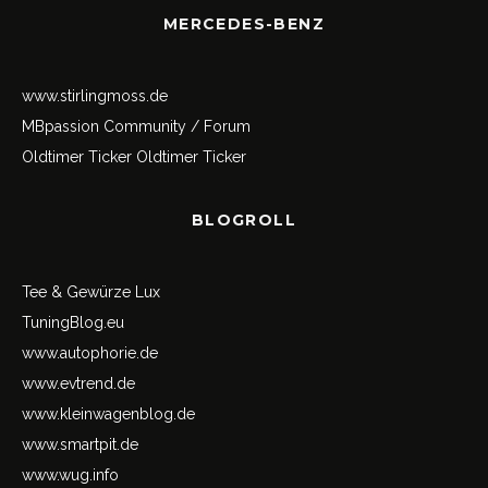
MERCEDES-BENZ
www.stirlingmoss.de
MBpassion Community / Forum
Oldtimer Ticker
Oldtimer Ticker
BLOGROLL
Tee & Gewürze Lux
TuningBlog.eu
www.autophorie.de
www.evtrend.de
www.kleinwagenblog.de
www.smartpit.de
www.wug.info