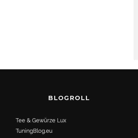
BLOGROLL
Tee & Gewürze Lux
TuningBlog.eu