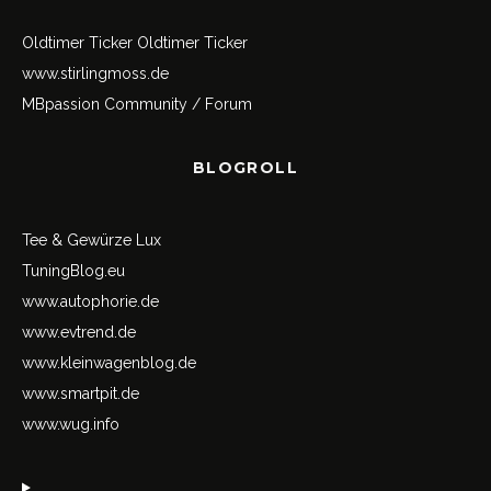
Oldtimer Ticker
Oldtimer Ticker
www.stirlingmoss.de
MBpassion Community / Forum
BLOGROLL
Tee & Gewürze Lux
TuningBlog.eu
www.autophorie.de
www.evtrend.de
www.kleinwagenblog.de
www.smartpit.de
www.wug.info