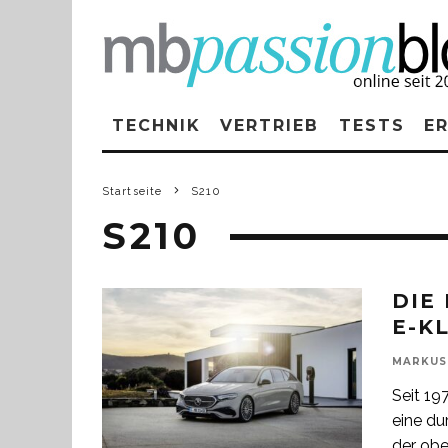
TECHNIK
VERTRIEB
TESTS
E
Startseite
S210
S210
DIE
E-K
MARKUS
Seit 19
eine du
der obe