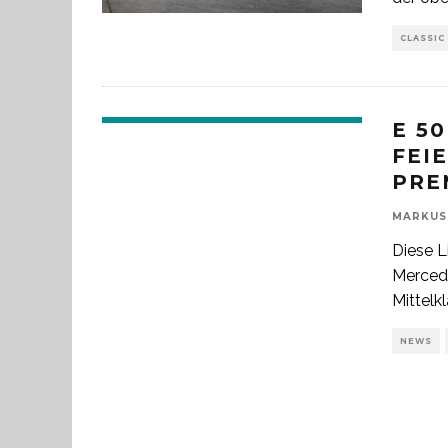
CLASSIC
E 5
FEI
PRE
MARKUS
Diese L
Mercede
Mittel
NEWS