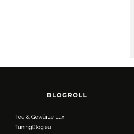
BLOGROLL
Tee & Gewürze Lux
TuningBlog.eu