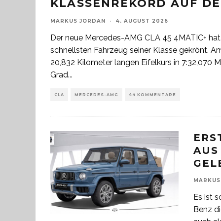
KLASSENREKORD AUF DE
MARKUS JORDAN
·
4. AUGUST 2026
Der neue Mercedes-AMG CLA 45 4MATIC+ hat s
schnellsten Fahrzeug seiner Klasse gekrönt. A
20,832 Kilometer langen Eifelkurs in 7:32,070 M
Grad
...
CLA
MERCEDES-AMG
44 KOMMENTARE
ERS
AUS
GEL
MARKUS
Es ist 
Benz di