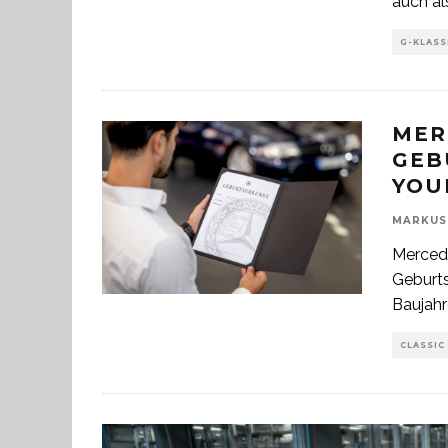
auch al
G-KLASS
MER
GEB
YOU
MARKUS
Mercede
Geburts
Baujahr
CLASSIC