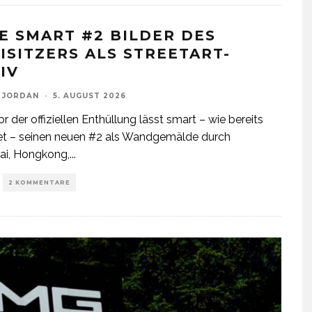
E SMART #2 BILDER DES
ISITZERS ALS STREETART-
IV
 JORDAN
·
5. AUGUST 2026
r der offiziellen Enthüllung lässt smart – wie bereits
et – seinen neuen #2 als Wandgemälde durch
ai, Hongkong,
...
2 KOMMENTARE