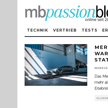
TECHNIK
VERTRIEB
TESTS
E
MER
WAR
STA
MARKUS
Das Mer
mehr al
Erlebni
ALLGEM