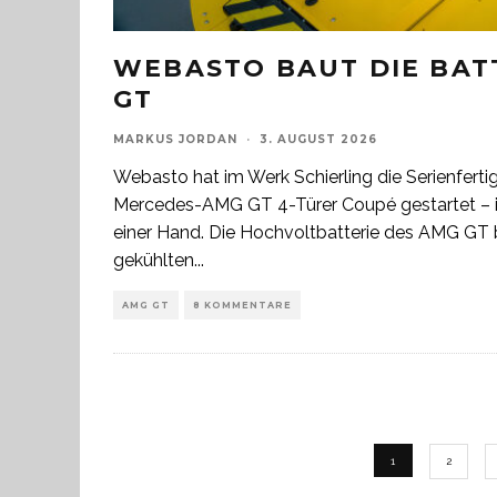
WEBASTO BAUT DIE BAT
GT
MARKUS JORDAN
·
3. AUGUST 2026
Webasto hat im Werk Schierling die Serienfert
Mercedes-AMG GT 4-Türer Coupé gestartet – i
einer Hand. Die Hochvoltbatterie des AMG GT be
gekühlten
...
AMG GT
8 KOMMENTARE
1
2