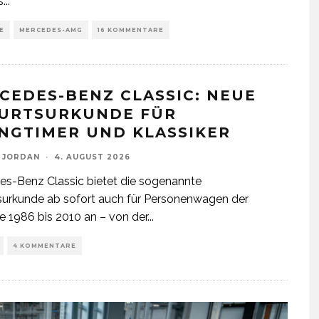
s
...
E
MERCEDES-AMG
16 KOMMENTARE
CEDES-BENZ CLASSIC: NEUE
URTSURKUNDE FÜR
NGTIMER UND KLASSIKER
 JORDAN
·
4. AUGUST 2026
s-Benz Classic bietet die sogenannte
urkunde ab sofort auch für Personenwagen der
e 1986 bis 2010 an – von der
...
4 KOMMENTARE