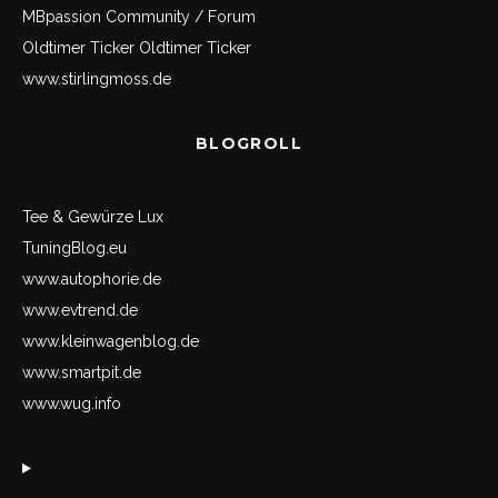
MBpassion Community / Forum
Oldtimer Ticker
Oldtimer Ticker
www.stirlingmoss.de
BLOGROLL
Tee & Gewürze Lux
TuningBlog.eu
www.autophorie.de
www.evtrend.de
www.kleinwagenblog.de
www.smartpit.de
www.wug.info