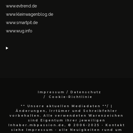
www.evtrend.de
www.kleinwagenblog.de
www.smartpit.de
www.wug.info
Impressum / Datenschutz
Cookie-Richtlinie
** Unsere aktuellen Mediadaten **/
|
Änderungen, Irrtümer und Schreibfehler
vorbehalten. Alle verwendeten Warenzeichen
sind Eigentum ihrer jeweiligen
Inhaber.mbpassion.de, © 2006-2025 - Kontakt
siehe Impressum - alle Neuigkeiten rund um