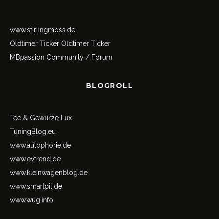
www.stirlingmoss.de
Oldtimer Ticker
Oldtimer Ticker
MBpassion Community / Forum
BLOGROLL
Tee & Gewürze Lux
TuningBlog.eu
www.autophorie.de
www.evtrend.de
www.kleinwagenblog.de
www.smartpit.de
www.wug.info