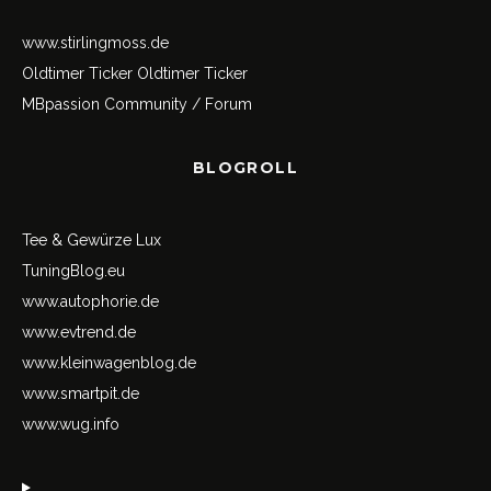
www.stirlingmoss.de
Oldtimer Ticker
Oldtimer Ticker
MBpassion Community / Forum
BLOGROLL
Tee & Gewürze Lux
TuningBlog.eu
www.autophorie.de
www.evtrend.de
www.kleinwagenblog.de
www.smartpit.de
www.wug.info