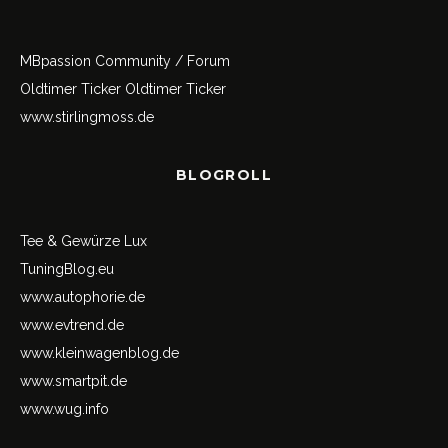
MBpassion Community / Forum
Oldtimer Ticker
Oldtimer Ticker
www.stirlingmoss.de
BLOGROLL
Tee & Gewürze Lux
TuningBlog.eu
www.autophorie.de
www.evtrend.de
www.kleinwagenblog.de
www.smartpit.de
www.wug.info