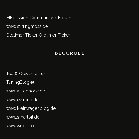
MBpassion Community / Forum
www.stirlingmoss.de
Oldtimer Ticker
Oldtimer Ticker
BLOGROLL
Tee & Gewürze Lux
TuningBlog.eu
www.autophorie.de
www.evtrend.de
www.kleinwagenblog.de
www.smartpit.de
www.wug.info