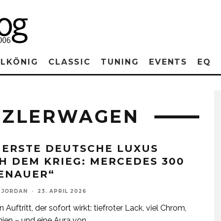
RLKÖNIG
CLASSIC
TUNING
EVENTS
EQ
NZLERWAGEN
 ERSTE DEUTSCHE LUXUS
H DEM KRIEG: MERCEDES 300
ENAUER“
 JORDAN
·
23. APRIL 2026
in Auftritt, der sofort wirkt: tiefroter Lack, viel Chrom,
inien – und eine Aura von
...