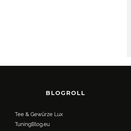
BLOGROLL
Tee & Gewürze Lux
TuningBlog.eu