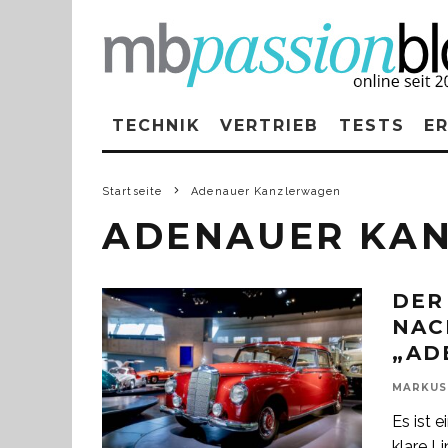
TECHNIK
VERTRIEB
TESTS
E
Startseite
Adenauer Kanzlerwagen
ADENAUER KA
DER
NAC
„AD
MARKUS
Es ist e
klare L