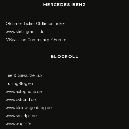
MERCEDES-BENZ
Oldtimer Ticker
Oldtimer Ticker
www.stirlingmoss.de
MBpassion Community / Forum
BLOGROLL
Tee & Gewürze Lux
TuningBlog.eu
www.autophorie.de
www.evtrend.de
www.kleinwagenblog.de
www.smartpit.de
www.wug.info