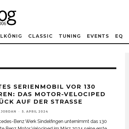
RLKÖNIG
CLASSIC
TUNING
EVENTS
EQ
TES SERIENMOBIL VOR 130
REN: DAS MOTOR-VELOCIPED
ÜCK AUF DER STRASSE
 JORDAN
·
5. APRIL 2024
cedes-Benz Werk Sindelfingen unternimmt das 130
lte Benz Motor Velociped im März 2024 seine erste