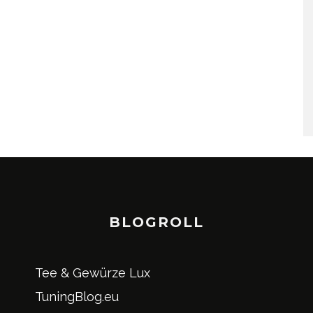
BLOGROLL
Tee & Gewürze Lux
TuningBlog.eu