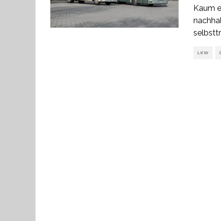
Kaum e
nachhal
selbst
LKW