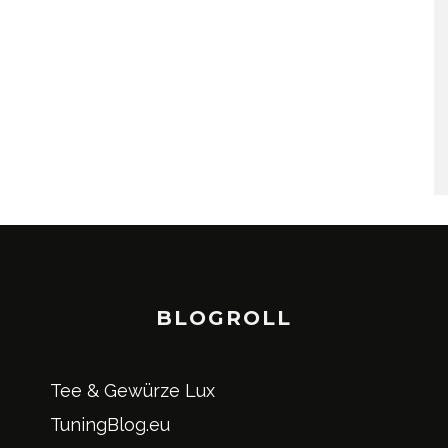
BLOGROLL
Tee & Gewürze Lux
TuningBlog.eu