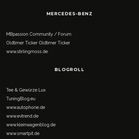
MERCEDES-BENZ
MBpassion Community / Forum
Oldtimer Ticker
Oldtimer Ticker
www.stirlingmoss.de
BLOGROLL
Tee & Gewürze Lux
TuningBlog.eu
www.autophorie.de
www.evtrend.de
www.kleinwagenblog.de
www.smartpit.de