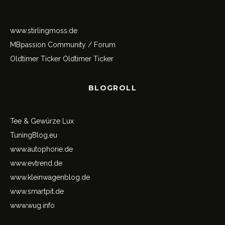
www.stirlingmoss.de
MBpassion Community / Forum
Oldtimer Ticker
Oldtimer Ticker
BLOGROLL
Tee & Gewürze Lux
TuningBlog.eu
www.autophorie.de
www.evtrend.de
www.kleinwagenblog.de
www.smartpit.de
www.wug.info