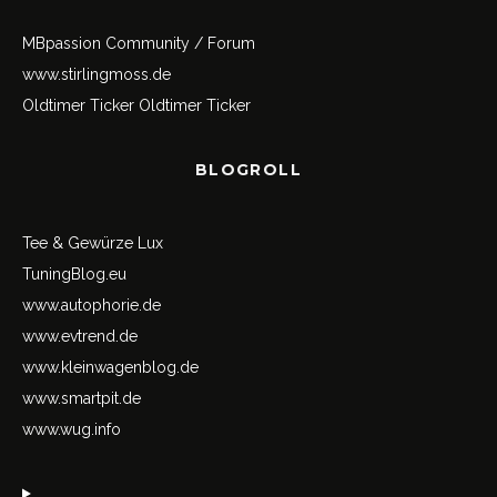
MBpassion Community / Forum
www.stirlingmoss.de
Oldtimer Ticker
Oldtimer Ticker
BLOGROLL
Tee & Gewürze Lux
TuningBlog.eu
www.autophorie.de
www.evtrend.de
www.kleinwagenblog.de
www.smartpit.de
www.wug.info