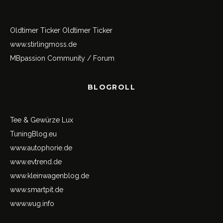
Oldtimer Ticker
Oldtimer Ticker
www.stirlingmoss.de
MBpassion Community / Forum
BLOGROLL
Tee & Gewürze Lux
TuningBlog.eu
www.autophorie.de
www.evtrend.de
www.kleinwagenblog.de
www.smartpit.de
www.wug.info