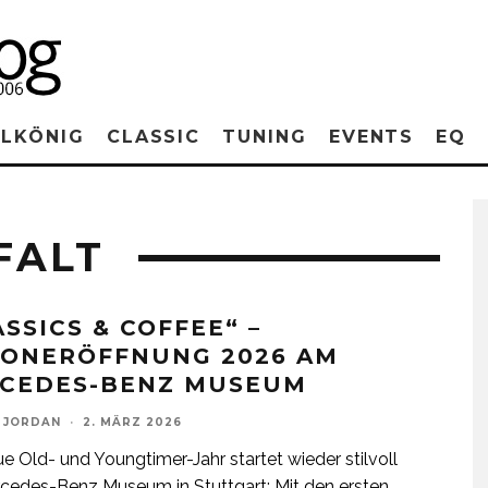
RLKÖNIG
CLASSIC
TUNING
EVENTS
EQ
FALT
ASSICS & COFFEE“ –
SONERÖFFNUNG 2026 AM
CEDES-BENZ MUSEUM
 JORDAN
·
2. MÄRZ 2026
e Old- und Youngtimer-Jahr startet wieder stilvoll
edes-Benz Museum in Stuttgart: Mit den ersten