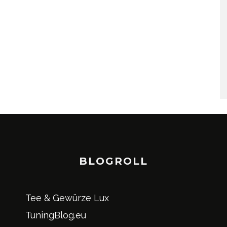
BLOGROLL
Tee & Gewürze Lux
TuningBlog.eu