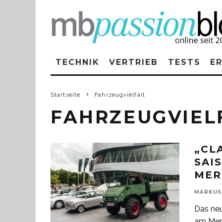
TECHNIK
VERTRIEB
TESTS
E
Startseite
Fahrzeugvielfalt
FAHRZEUGVIEL
„CL
SAI
MER
MARKUS
Das neu
am Merc