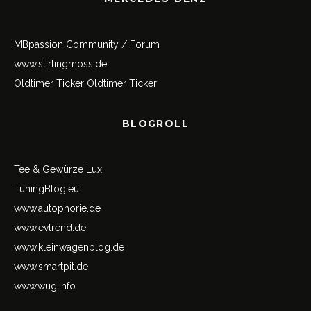
MBpassion Community / Forum
www.stirlingmoss.de
Oldtimer Ticker
Oldtimer Ticker
BLOGROLL
Tee & Gewürze Lux
TuningBlog.eu
www.autophorie.de
www.evtrend.de
www.kleinwagenblog.de
www.smartpit.de
www.wug.info