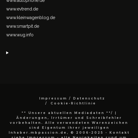
www.autophorie.de
www.evtrend.de
www.kleinwagenblog.de
www.smartpit.de
www.wug.info
Impressum / Datenschutz
Cookie-Richtlinie
** Unsere aktuellen Mediadaten **/
|
Änderungen, Irrtümer und Schreibfehler
vorbehalten. Alle verwendeten Warenzeichen
sind Eigentum ihrer jeweiligen
Inhaber.mbpassion.de, © 2006-2025 - Kontakt
siehe Impressum - alle Neuigkeiten rund um