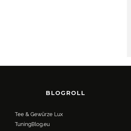
BLOGROLL
Tee & Gewürze Lux
TuningBlog.eu