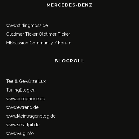
MERCEDES-BENZ
www.stirlingmoss.de
Oldtimer Ticker
Oldtimer Ticker
MBpassion Community / Forum
BLOGROLL
Tee & Gewürze Lux
TuningBlog.eu
www.autophorie.de
www.evtrend.de
www.kleinwagenblog.de
www.smartpit.de
www.wug.info