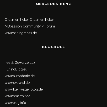
MERCEDES-BENZ
Oldtimer Ticker
Oldtimer Ticker
MBpassion Community / Forum
www.stirlingmoss.de
BLOGROLL
Tee & Gewürze Lux
TuningBlog.eu
www.autophorie.de
www.evtrend.de
www.kleinwagenblog.de
www.smartpit.de
www.wug.info