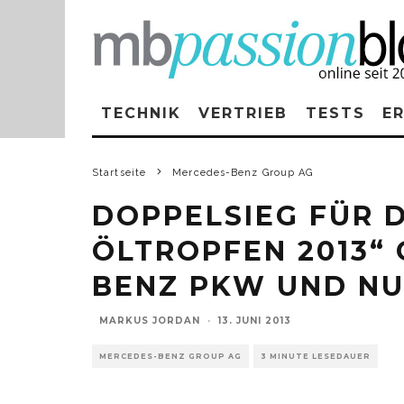
TECHNIK
VERTRIEB
TESTS
E
Startseite
Mercedes-Benz Group AG
DOPPELSIEG FÜR 
ÖLTROPFEN 2013“
BENZ PKW UND N
MARKUS JORDAN
·
13. JUNI 2013
MERCEDES-BENZ GROUP AG
3 MINUTE LESEDAUER