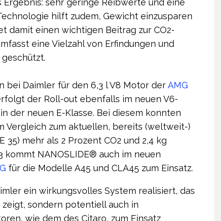
 Ergebnis: sehr geringe Reibwerte und eine
Technologie hilft zudem, Gewicht einzusparen
et damit einen wichtigen Beitrag zur CO2-
asst eine Vielzahl von Erfindungen und
 geschützt.
 bei Daimler für den 6,3 l V8 Motor der
AMG
rfolgt der Roll-out ebenfalls im neuen V6-
in der neuen E-Klasse. Bei diesem konnten
Vergleich zum aktuellen, bereits (weltweit-)
 35) mehr als 2 Prozent CO2 und 2,4 kg
013 kommt NANOSLIDE® auch im neuen
G
für die Modelle A45 und CLA45 zum Einsatz.
er ein wirkungsvolles System realisiert, das
zeigt, sondern potentiell auch in
ren, wie dem des Citaro, zum Einsatz