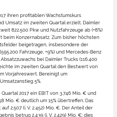
2017 ihren profitablen Wachstumskurs
d Umsatz im zweiten Quartal erzielt. Daimler
ltweit 822.500 Pkw und Nutzfahrzeuge ab (+8%)
rt beim Konzernabsatz. Zum bisher höchsten
tsfelder beigetragen, insbesondere der
(595.200 Fahrzeuge, +9%) und Mercedes-Benz
 Absatzzuwachs bei Daimler Trucks (116.400
eichte im zweiten Quartal den Bestwert von
em Vorjahreswert. Bereinigt um
Umsatzanstieg 5%.
 Quartal 2017 ein EBIT von 3.746 Mio. € und
8 Mio. € deutlich um 15% übertreffen. Das
f 2.507 (i. V. 2.452) Mio. €. Der Anteil der
nis betrug 2.439 (i. V. 2.429) Mio. €; dies