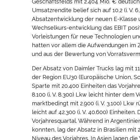
Geschäftsfelds mit 2.404 Mio. € deutlic
Umsatzrendite belief sich auf 10,2 (i. V. 
Absatzentwicklung der neuen E-Klasse 
Wechselkurs-entwicklung das EBIT posit
Vorleistungen für neue Technologien un
hatten vor allem die Aufwendungen im 
und aus der Bewertung von Vorratsvermö
Der Absatz von Daimler Trucks lag mit 116
der Region EU30 (Europäische Union, S
Sparte mit 20.400 Einheiten das Vorjahr
8.100 (i. V. 8.300) Lkw leicht hinter dem 
marktbedingt mit 2.900 (i. V. 3.100) Lkw 
leicht auf 42.300 (i. V. 40.600) Einheiten
Vorjahresquartal. Während in Argentinie
konnten, lag der Absatz in Brasilien mit 2
Niveau des Vorjahres. In Asien lagen die