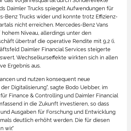
r das Vorjahresquartal durch Sondereffekte
lds Daimler Trucks spiegelt Aufwendungen für
enz Trucks wider und konnte trotz Effizienz­
rtals nicht erreichen. Mercedes-Benz Vans
f hohem Niveau, allerdings unter den
äft übertraf die operative Rendite mit 9,2 (i.
äftsfeld Daimler Financial Services steigerte
wert. Wechselkurseffekte wirkten sich in allen
ive Ergebnis aus.
hancen und nutzen konsequent neue
er Digitalisierung“, sagte Bodo Uebber, im
für Finance & Controlling und Daimler Financial
fassend in die Zukunft investieren, so dass
en und Ausgaben für Forschung und Entwicklung
als deutlich erhöht werden. Die für diesen
 wir.“