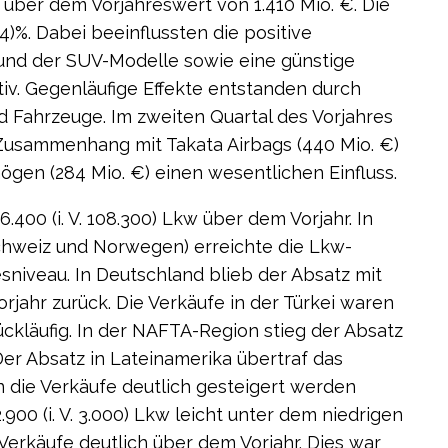
h über dem Vorjahreswert von 1.410 Mio. €. Die
6,4)%. Dabei beeinflussten die positive
und der SUV-Modelle sowie eine günstige
iv. Gegenläufige Effekte entstanden durch
d Fahrzeuge. Im zweiten Quartal des Vorjahres
Zusammenhang mit Takata Airbags (440 Mio. €)
gen (284 Mio. €) einen wesentlichen Einfluss.
.400 (i. V. 108.300) Lkw über dem Vorjahr. In
chweiz und Norwegen) erreichte die Lkw-
esniveau. In Deutschland blieb der Absatz mit
Vorjahr zurück. Die Verkäufe in der Türkei waren
rückläufig. In der NAFTA-Region stieg der Absatz
. Der Absatz in Lateinamerika übertraf das
n die Verkäufe deutlich gesteigert werden
.900 (i. V. 3.000) Lkw leicht unter dem niedrigen
 Verkäufe deutlich über dem Vorjahr. Dies war