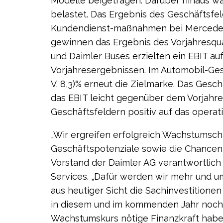
Modelle beigetragen. Darüber hinaus wa
belastet. Das Ergebnis des Geschäftsfe
Kundendienst-maßnahmen bei Mercedes-B
gewinnen das Ergebnis des Vorjahresqua
und Daimler Buses erzielten ein EBIT au
Vorjahresergebnissen. Im Automobil-Gesch
V. 8,3)% erneut die Zielmarke. Das Gesch
das EBIT leicht gegenüber dem Vorjahres
Geschäftsfeldern positiv auf das operat
„Wir ergreifen erfolgreich Wachstumsc
Geschäftspotenziale sowie die Chancen d
Vorstand der Daimler AG verantwortlich 
Services. „Dafür werden wir mehr und um
aus heutiger Sicht die Sachinvestition
in diesem und im kommenden Jahr nochm
Wachstumskurs nötige Finanzkraft haben