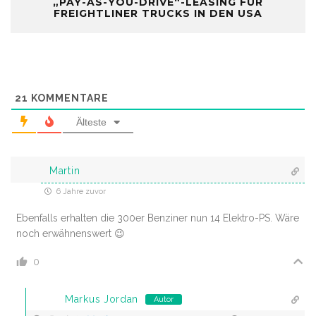
„PAY-AS-YOU-DRIVE“-LEASING FÜR
FREIGHTLINER TRUCKS IN DEN USA
21
KOMMENTARE
Älteste
Martin
6 Jahre zuvor
Ebenfalls erhalten die 300er Benziner nun 14 Elektro-PS. Wäre
noch erwähnenswert 😉
0
Markus Jordan
Autor