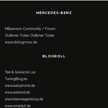
MERCEDES-BENZ
MBpassion Community / Forum
Oldtimer Ticker
Oldtimer Ticker
www.stirlingmoss.de
BLOGROLL
Tee & Gewürze Lux
TuningBlog.eu
www.autophorie.de
www.evtrend.de
www.kleinwagenblog.de
www.smartpit.de