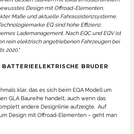
stbewusstes Design mit Offroad-Elementen,
kter Maße und aktuelle Fahrassistenzsysteme.
d Technologiemarke
EQ
sind hohe Effizienz,
quemes Lademanagement. Nach EQC und EQV ist
on rein elektrisch angetriebenen Fahrzeugen bei
s 2020.“
 BATTERIEELEKTRISCHE BRUDER
mals klar, das es sich beim EQA Modell um
uen GLA Baureihe handelt, auch wenn das
mplett andere Designlinie aufzeigte. Auf
um Design mit Offroad-Elementen – geht man