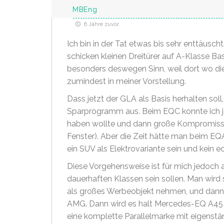
MBEng
6 Jahre zuvor
Ich bin in der Tat etwas bis sehr enttäusch
schicken kleinen Dreitürer auf A-Klasse Ba
besonders deswegen Sinn, weil dort wo die
zumindest in meiner Vorstellung.
Dass jetzt der GLA als Basis herhalten soll
Sparprogramm aus. Beim EQC konnte ich j
haben wollte und dann große Kompromisse
Fenster). Aber die Zeit hätte man beim EQ
ein SUV als Elektrovariante sein und kein
Diese Vorgehensweise ist für mich jedoch 
dauerhaften Klassen sein sollen. Man wird 
als großes Werbeobjekt nehmen, und dann 
AMG. Dann wird es halt Mercedes-EQ A45 g
eine komplette Parallelmarke mit eigenstä