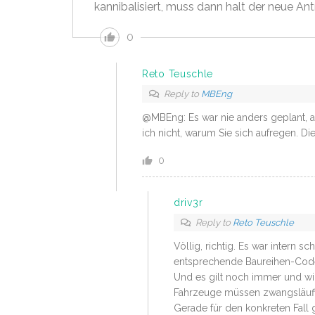
kannibalisiert, muss dann halt der neue Antr
0
Reto Teuschle
Reply to
MBEng
@MBEng: Es war nie anders geplant, a
ich nicht, warum Sie sich aufregen. D
0
driv3r
Reply to
Reto Teuschle
Völlig, richtig. Es war intern
entsprechende Baureihen-Code
Und es gilt noch immer und w
Fahrzeuge müssen zwangsläufig
Gerade für den konkreten Fall g