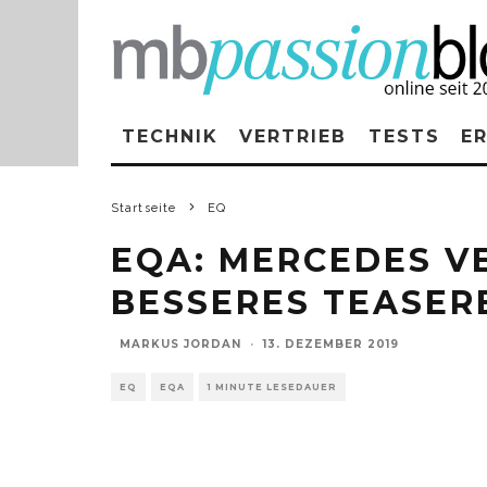
TECHNIK
VERTRIEB
TESTS
E
Startseite
EQ
EQA: MERCEDES V
BESSERES TEASER
MARKUS JORDAN
·
13. DEZEMBER 2019
EQ
EQA
1 MINUTE LESEDAUER