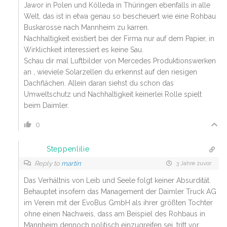
Jawor in Polen und Kölleda in Thüringen ebenfalls in alle
Welt, das ist in etwa genau so bescheuert wie eine Rohbau
Buskarosse nach Mannheim zu karren.
Nachhaltigkeit existiert bei der Firma nur auf dem Papier, in
Wirklichkeit interessiert es keine Sau.
Schau dir mal Luftbilder von Mercedes Produktionswerken
an , wieviele Solarzellen du erkennst auf den riesigen
Dachflächen. Allein daran siehst du schon das
Umweltschutz und Nachhaltigkeit keinerlei Rolle spielt
beim Daimler.
0
Steppenlilie
Reply to
martin
3 Jahre zuvor
Das Verhältnis von Leib und Seele folgt keiner Absurdität.
Behauptet insofern das Management der Daimler Truck AG
im Verein mit der EvoBus GmbH als ihrer größten Tochter
ohne einen Nachweis, dass am Beispiel des Rohbaus in
Mannheim dennoch politisch einzugreifen sei, tritt vor