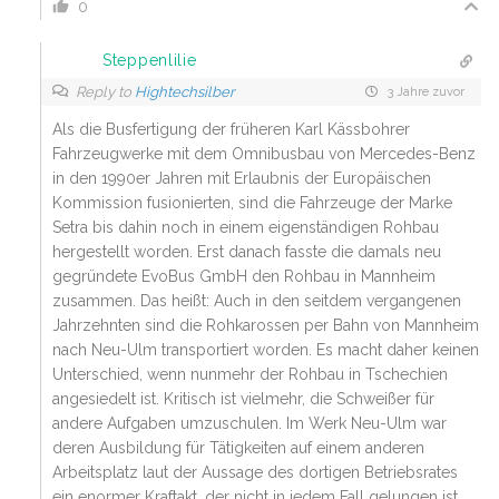
0
Steppenlilie
Reply to
Hightechsilber
3 Jahre zuvor
Als die Busfertigung der früheren Karl Kässbohrer
Fahrzeugwerke mit dem Omnibusbau von Mercedes-Benz
in den 1990er Jahren mit Erlaubnis der Europäischen
Kommission fusionierten, sind die Fahrzeuge der Marke
Setra bis dahin noch in einem eigenständigen Rohbau
hergestellt worden. Erst danach fasste die damals neu
gegründete EvoBus GmbH den Rohbau in Mannheim
zusammen. Das heißt: Auch in den seitdem vergangenen
Jahrzehnten sind die Rohkarossen per Bahn von Mannheim
nach Neu-Ulm transportiert worden. Es macht daher keinen
Unterschied, wenn nunmehr der Rohbau in Tschechien
angesiedelt ist. Kritisch ist vielmehr, die Schweißer für
andere Aufgaben umzuschulen. Im Werk Neu-Ulm war
deren Ausbildung für Tätigkeiten auf einem anderen
Arbeitsplatz laut der Aussage des dortigen Betriebsrates
ein enormer Kraftakt, der nicht in jedem Fall gelungen ist.