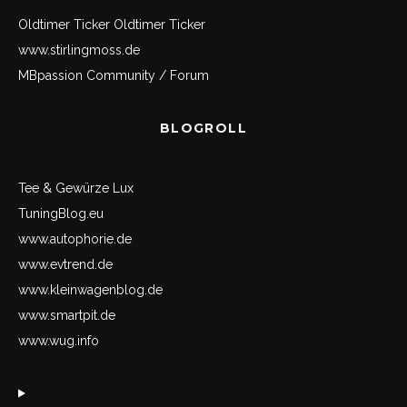
Oldtimer Ticker
Oldtimer Ticker
www.stirlingmoss.de
MBpassion Community / Forum
BLOGROLL
Tee & Gewürze Lux
TuningBlog.eu
www.autophorie.de
www.evtrend.de
www.kleinwagenblog.de
www.smartpit.de
www.wug.info