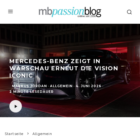
MERCEDES-BENZ ZEIGT IN
WARSCHAU ERNEUT DIE VISION
ICONIC
MARKUS JORDAN
·
ALLGEMEIN
·
4. JUNI 2026
·
2 MINUTE LESEDAUER
Startseite
Allgemein