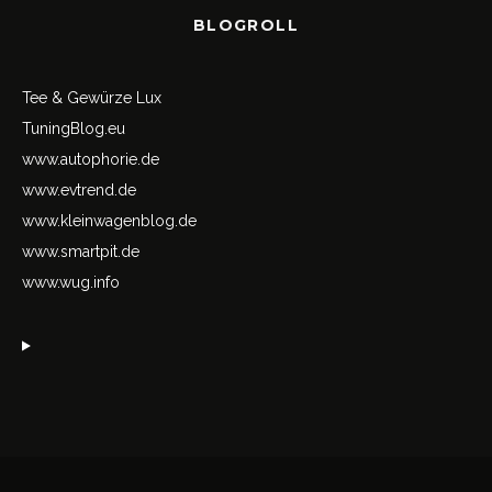
BLOGROLL
Tee & Gewürze Lux
TuningBlog.eu
www.autophorie.de
www.evtrend.de
www.kleinwagenblog.de
www.smartpit.de
www.wug.info