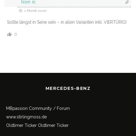
Icon ic
1 Monat zuvor
Sollte längst in Serie sein – in allen Varianten inkl. VIERTÜRIG!
0
MERCEDES-BENZ
MBpassion Community / Forum
www.stirlingmoss.de
Oldtimer Ticker
Oldtimer Ticker