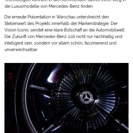
die Luxusmodelle von Mercedes-Benz finden.
Die erneute Präsentation in Warschau unterstreicht den
Stellenwert des Projekts innerhalb der Markenstrategie. Der
Vision Iconic sendet eine klare Botschaft an die Automobilwelt:
Die Zukunft von Mercedes-Benz soll nicht nur nachhaltig und
intelligent sein, sondern vor allem schön, faszinierend und
unverwechselbar.