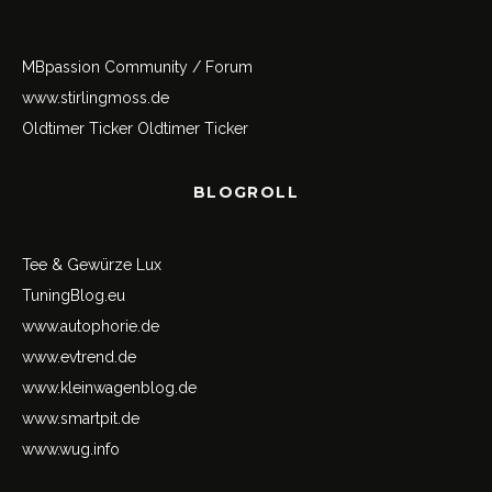
MBpassion Community / Forum
www.stirlingmoss.de
Oldtimer Ticker
Oldtimer Ticker
BLOGROLL
Tee & Gewürze Lux
TuningBlog.eu
www.autophorie.de
www.evtrend.de
www.kleinwagenblog.de
www.smartpit.de
www.wug.info