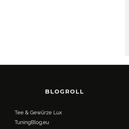
BLOGROLL
Tee & Gewürze Lux
TuningBlog.eu