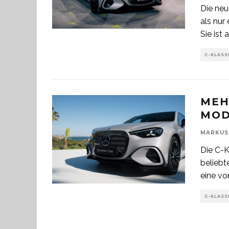
Die neu
als nur
Sie ist a
C-KLASS
MEH
MOD
MARKUS
Die C-K
beliebt
eine vo
C-KLASS