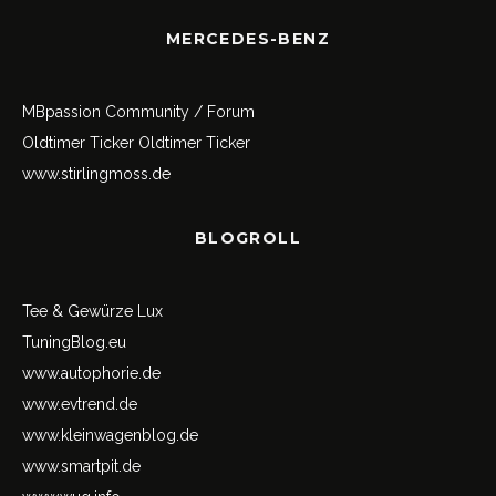
MERCEDES-BENZ
MBpassion Community / Forum
Oldtimer Ticker
Oldtimer Ticker
www.stirlingmoss.de
BLOGROLL
Tee & Gewürze Lux
TuningBlog.eu
www.autophorie.de
www.evtrend.de
www.kleinwagenblog.de
www.smartpit.de