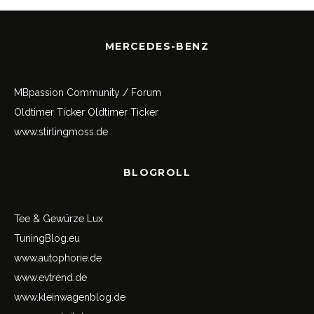
MERCEDES-BENZ
MBpassion Community / Forum
Oldtimer Ticker
Oldtimer Ticker
www.stirlingmoss.de
BLOGROLL
Tee & Gewürze Lux
TuningBlog.eu
www.autophorie.de
www.evtrend.de
www.kleinwagenblog.de