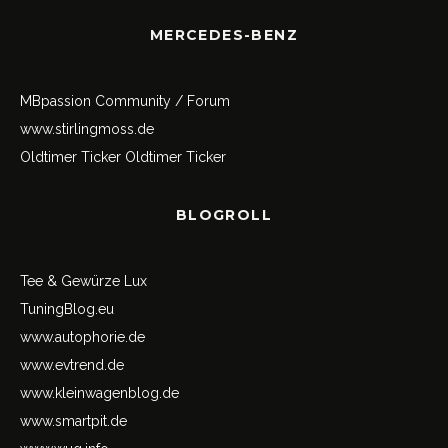
MERCEDES-BENZ
MBpassion Community / Forum
www.stirlingmoss.de
Oldtimer Ticker
Oldtimer Ticker
BLOGROLL
Tee & Gewürze Lux
TuningBlog.eu
www.autophorie.de
www.evtrend.de
www.kleinwagenblog.de
www.smartpit.de