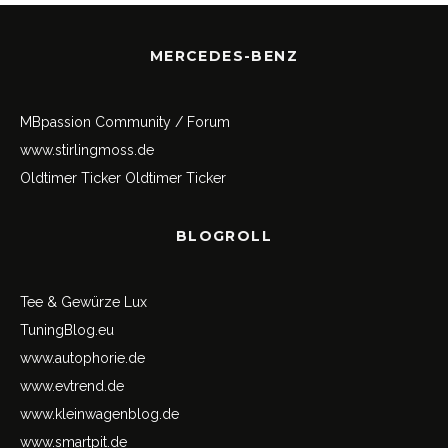
MERCEDES-BENZ
MBpassion Community / Forum
www.stirlingmoss.de
Oldtimer Ticker
Oldtimer Ticker
BLOGROLL
Tee & Gewürze Lux
TuningBlog.eu
www.autophorie.de
www.evtrend.de
www.kleinwagenblog.de
www.smartpit.de