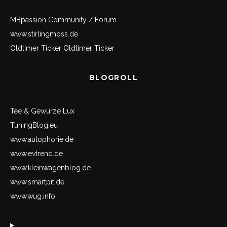
MBpassion Community / Forum
www.stirlingmoss.de
Oldtimer Ticker
Oldtimer Ticker
BLOGROLL
Tee & Gewürze Lux
TuningBlog.eu
www.autophorie.de
www.evtrend.de
www.kleinwagenblog.de
www.smartpit.de
www.wug.info