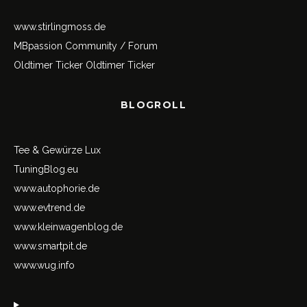
www.stirlingmoss.de
MBpassion Community / Forum
Oldtimer Ticker
Oldtimer Ticker
BLOGROLL
Tee & Gewürze Lux
TuningBlog.eu
www.autophorie.de
www.evtrend.de
www.kleinwagenblog.de
www.smartpit.de
www.wug.info