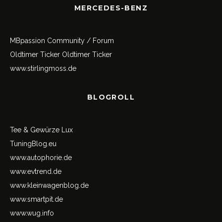
MERCEDES-BENZ
MBpassion Community / Forum
Oldtimer Ticker
Oldtimer Ticker
www.stirlingmoss.de
BLOGROLL
Tee & Gewürze Lux
TuningBlog.eu
www.autophorie.de
www.evtrend.de
www.kleinwagenblog.de
www.smartpit.de
www.wug.info